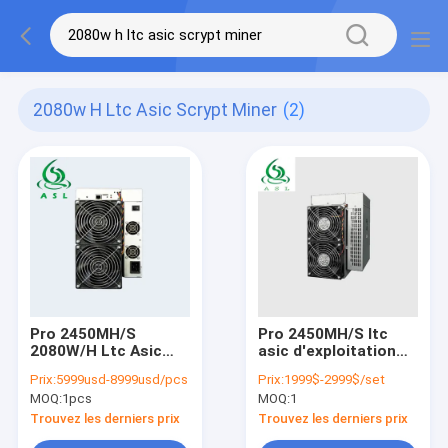
2080w H Ltc Asic Scrypt Miner
(2)
Pro 2450MH/S
Pro 2450MH/S ltc
2080W/H Ltc Asic
asic d'exploitation
Scrypt Miner d'ASL
des ltc de Goldshell
Prix:
5999usd-8999usd/pcs
Prix:
1999$-2999$/set
Goldshell LT5
LT5 2080W/h Scrypt
MOQ:
1pcs
MOQ:
1
Trouvez les derniers prix
Trouvez les derniers prix