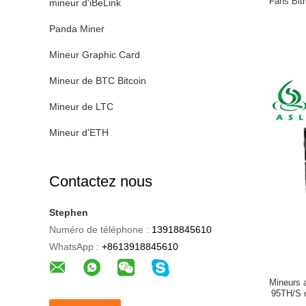
Fans Bit
mineur d'iBeLink
Panda Miner
Mineur Graphic Card
Mineur de BTC Bitcoin
Mineur de LTC
Mineur d'ETH
Contactez nous
Stephen
Numéro de téléphone :
13918845610
WhatsApp :
+8613918845610
Mineurs 
95TH/S d
88t S