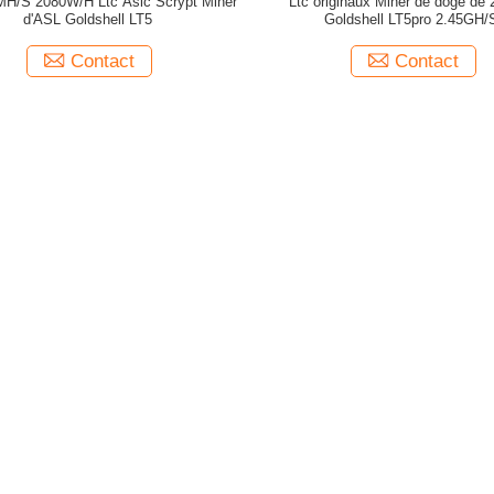
MH/S 2080W/H Ltc Asic Scrypt Miner
Ltc originaux Miner de doge de
d'ASL Goldshell LT5
Goldshell LT5pro 2.45GH/
Contact
Contact