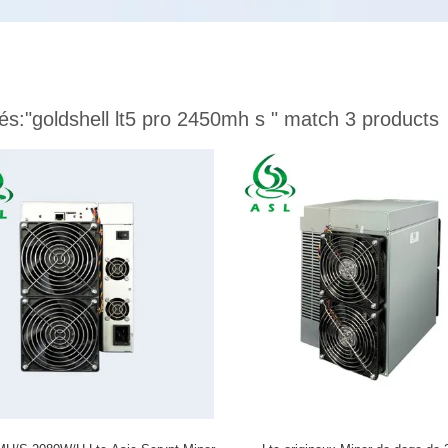
és:
"goldshell lt5 pro 2450mh s "
match 3 products