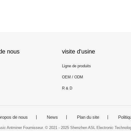
 de nous
visite d'usine
Ligne de produits
OEM / ODM
R & D
propos de nous
News
Plan du site
Politiq
Asic Antminer Fournisseur. © 2021 - 2025 Shenzhen ASL Electronic Technolog