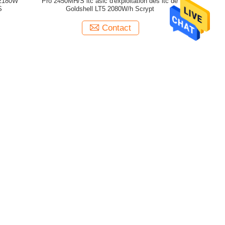
 2180W
Pro 2450MH/S ltc asic d'exploitation des ltc de
S
Goldshell LT5 2080W/h Scrypt
Contact