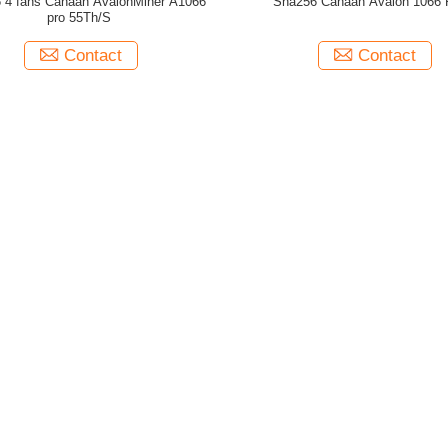
4 fans Canaan AvalonMiner A1066
Sha256 Canaan Avalon 1066
pro 55Th/S
Contact
Contact