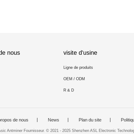
 de nous
visite d'usine
Ligne de produits
OEM / ODM
R & D
propos de nous
News
Plan du site
Politiq
Asic Antminer Fournisseur. © 2021 - 2025 Shenzhen ASL Electronic Technolog