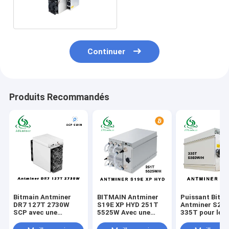
Continuer
Produits Recommandés
Bitmain Antminer
BITMAIN Antminer
Puissant Bitm
DR7 127T 2730W
S19E XP HYD 251T
Antminer S21
SCP avec une
5525W Avec une
335T pour le 
nouvelle pièce
alimentation de 200-
de BTC/BCH Vo
240V
d'entrée CA 20