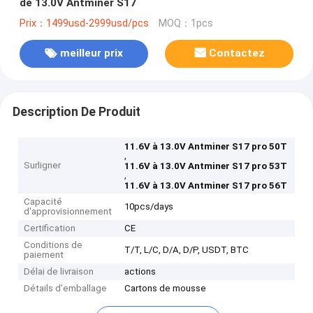
de 13.0V Antminer S17
Prix：1499usd-2999usd/pcs
MOQ：1pcs
meilleur prix
Contactez
Description De Produit
11.6V à 13.0V Antminer S17 pro 50T
,
Surligner
11.6V à 13.0V Antminer S17 pro 53T
,
11.6V à 13.0V Antminer S17 pro 56T
Capacité
10pcs/days
d'approvisionnement
Certification
CE
Conditions de
T/T, L/C, D/A, D/P, USDT, BTC
paiement
Délai de livraison
actions
Détails d'emballage
Cartons de mousse