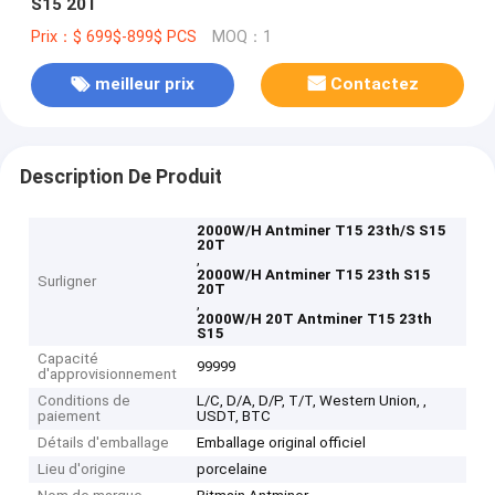
S15 20T
Prix：$ 699$-899$ PCS
MOQ：1
meilleur prix
Contactez
Description De Produit
2000W/H Antminer T15 23th/S S15
20T
,
2000W/H Antminer T15 23th S15
Surligner
20T
,
2000W/H 20T Antminer T15 23th
S15
Capacité
99999
d'approvisionnement
Conditions de
L/C, D/A, D/P, T/T, Western Union, ,
paiement
USDT, BTC
Détails d'emballage
Emballage original officiel
Lieu d'origine
porcelaine