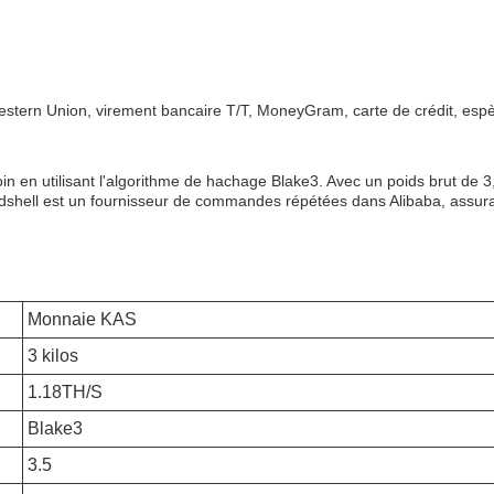
estern Union, virement bancaire T/T, MoneyGram, carte de crédit, esp
oin en utilisant l'algorithme de hachage Blake3. Avec un poids brut de 
shell est un fournisseur de commandes répétées dans Alibaba, assurant la
Monnaie KAS
3 kilos
1.18TH/S
Blake3
3.5