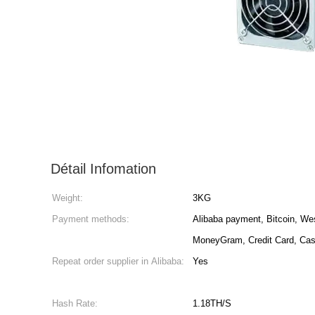
Détail Infomation
Weight:
3KG
Payment methods:
Alibaba payment, Bitcoin, Wes
MoneyGram, Credit Card, Ca
Repeat order supplier in Alibaba:
Yes
Hash Rate:
1.18TH/S