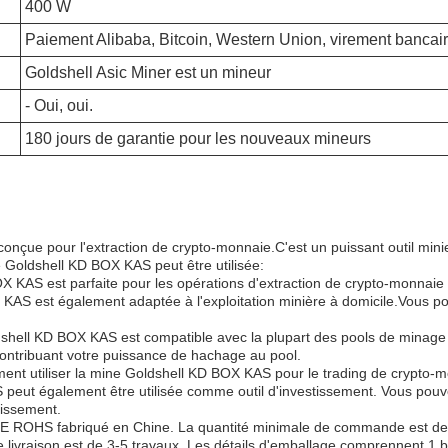
400 W
Paiement Alibaba, Bitcoin, Western Union, virement bancair
Goldshell Asic Miner est un mineur
- Oui, oui.
180 jours de garantie pour les nouveaux mineurs
çue pour l'extraction de crypto-monnaie.C'est un puissant outil mini
e Goldshell KD BOX KAS peut être utilisée:
 KAS est parfaite pour les opérations d'extraction de crypto-monnaie 
KAS est également adaptée à l'exploitation minière à domicile.Vous po
shell KD BOX KAS est compatible avec la plupart des pools de minage
tribuant votre puissance de hachage au pool.
nt utiliser la mine Goldshell KD BOX KAS pour le trading de crypto-m
eut également être utilisée comme outil d'investissement. Vous pouvez 
tissement.
CE ROHS fabriqué en Chine. La quantité minimale de commande est de 1
e livraison est de 3-5 travaux. Les détails d'emballage comprennent