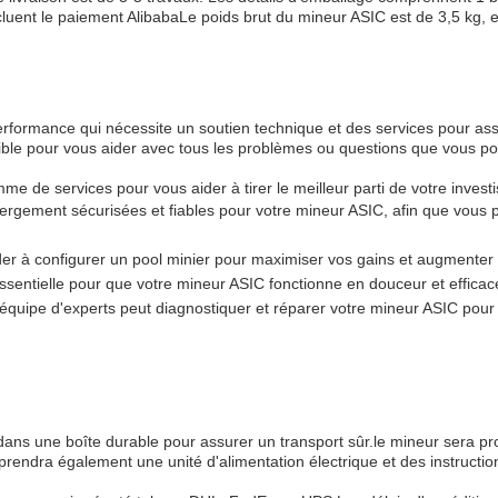
uent le paiement AlibabaLe poids brut du mineur ASIC est de 3,5 kg, et 
erformance qui nécessite un soutien technique et des services pour a
ble pour vous aider avec tous les problèmes ou questions que vous pour
e de services pour vous aider à tirer le meilleur parti de votre invest
ergement sécurisées et fiables pour votre mineur ASIC, afin que vous pu
der à configurer un pool minier pour maximiser vos gains et augmenter
sentielle pour que votre mineur ASIC fonctionne en douceur et effica
 équipe d'experts peut diagnostiquer et réparer votre mineur ASIC pour
 dans une boîte durable pour assurer un transport sûr.le mineur sera 
dra également une unité d'alimentation électrique et des instructions s