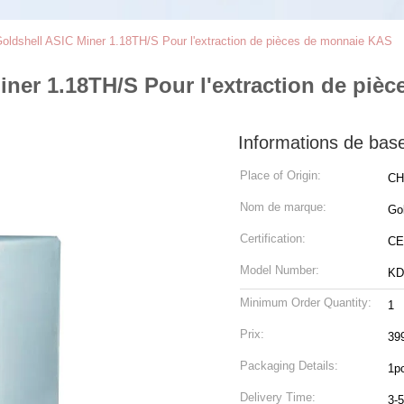
ldshell ASIC Miner 1.18TH/S Pour l'extraction de pièces de monnaie KAS
ner 1.18TH/S Pour l'extraction de piè
Informations de bas
Place of Origin:
CH
Nom de marque:
Gol
Certification:
CE
Model Number:
KD
Minimum Order Quantity:
1
Prix:
39
Packaging Details:
1p
Delivery Time:
3-