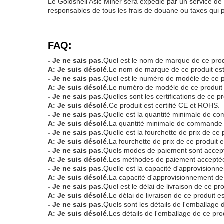
Le Goldshell Asic Miner sera expédié par un service de 
responsables de tous les frais de douane ou taxes qui 
FAQ:
- Je ne sais pas.
Quel est le nom de marque de ce pro
A: Je suis désolé.
Le nom de marque de ce produit est
- Je ne sais pas.
Quel est le numéro de modèle de ce p
A: Je suis désolé.
Le numéro de modèle de ce produit 
- Je ne sais pas.
Quelles sont les certifications de ce p
A: Je suis désolé.
Ce produit est certifié CE et ROHS.
- Je ne sais pas.
Quelle est la quantité minimale de c
A: Je suis désolé.
La quantité minimale de commande p
- Je ne sais pas.
Quelle est la fourchette de prix de ce 
A: Je suis désolé.
La fourchette de prix de ce produit 
- Je ne sais pas.
Quels modes de paiement sont accept
A: Je suis désolé.
Les méthodes de paiement acceptée
- Je ne sais pas.
Quelle est la capacité d'approvisionn
A: Je suis désolé.
La capacité d'approvisionnement de
- Je ne sais pas.
Quel est le délai de livraison de ce pr
A: Je suis désolé.
Le délai de livraison de ce produit e
- Je ne sais pas.
Quels sont les détails de l'emballage 
A: Je suis désolé.
Les détails de l'emballage de ce p