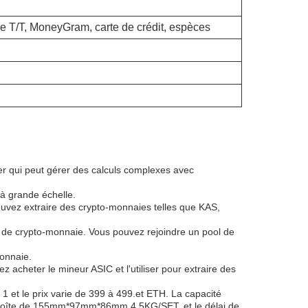
e T/T, MoneyGram, carte de crédit, espèces
er qui peut gérer des calculs complexes avec
à grande échelle.
uvez extraire des crypto-monnaies telles que KAS,
 de crypto-monnaie. Vous pouvez rejoindre un pool de
onnaie.
acheter le mineur ASIC et l'utiliser pour extraire des
 et le prix varie de 399 à 499.et ETH. La capacité
 1 boîte de 155mm*97mm*86mm 4.5KG/SET, et le délai de