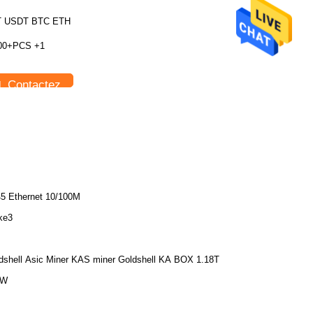
T USDT BTC ETH
00+PCS +1
Contactez
5 Ethernet 10/100M
ke3
dshell Asic Miner KAS miner Goldshell KA BOX 1.18T
0W