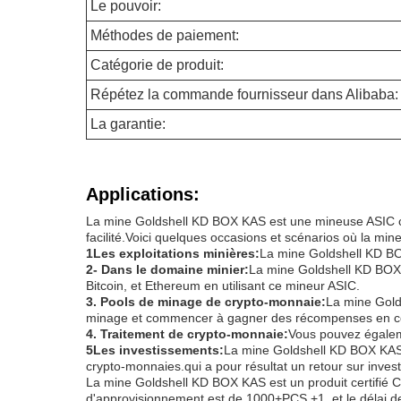
Le pouvoir:
Méthodes de paiement:
Catégorie de produit:
Répétez la commande fournisseur dans Alibaba:
La garantie:
Applications:
La mine Goldshell KD BOX KAS est une mineuse ASIC con
facilité.Voici quelques occasions et scénarios où la min
1Les exploitations minières:
La mine Goldshell KD BOX
2- Dans le domaine minier:
La mine Goldshell KD BOX 
Bitcoin, et Ethereum en utilisant ce mineur ASIC.
3. Pools de minage de crypto-monnaie:
La mine Gold
minage et commencer à gagner des récompenses en con
4. Traitement de crypto-monnaie:
Vous pouvez égaleme
5Les investissements:
La mine Goldshell KD BOX KAS p
crypto-monnaies.qui a pour résultat un retour sur inves
La mine Goldshell KD BOX KAS est un produit certifié 
d'approvisionnement est de 1000+PCS +1, et le délai d