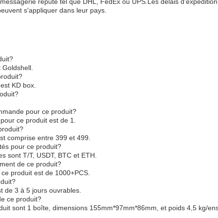
messagerie réputé tel que DHL, FedEx ou UPS.Les délais d'expédition va
peuvent s'appliquer dans leur pays.
duit?
 Goldshell.
roduit?
est KD box.
roduit?
ommande pour ce produit?
our ce produit est de 1.
produit?
est comprise entre 399 et 499.
és pour ce produit?
s sont T/T, USDT, BTC et ETH.
ement de ce produit?
 ce produit est de 1000+PCS.
oduit?
st de 3 à 5 jours ouvrables.
de ce produit?
roduit sont 1 boîte, dimensions 155mm*97mm*86mm, et poids 4,5 kg/en