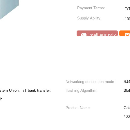
Payment Terms:
T/
Supply Ability:
10
meilleur prix
Networking connection mode:
RJ4
tern Union, T/T bank transfer,
Hashing Algorithm:
Bla
sh
Product Name:
Gol
40