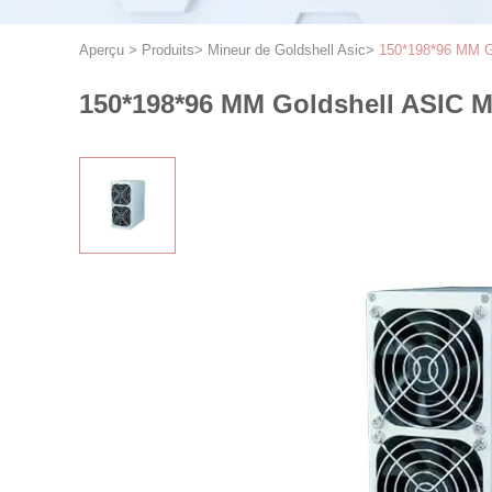
Aperçu
>
Produits
>
Mineur de Goldshell Asic
>
150*198*96 MM Go
150*198*96 MM Goldshell ASIC Mi