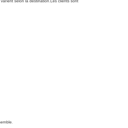
rient selon la destination.Les clients sont
semble.