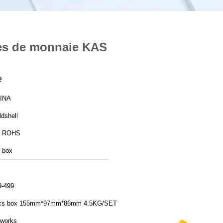
ces de monnaie KAS
e
INA
dshell
 ROHS
 box
9-499
cs box 155mm*97mm*86mm 4.5KG/SET
5works