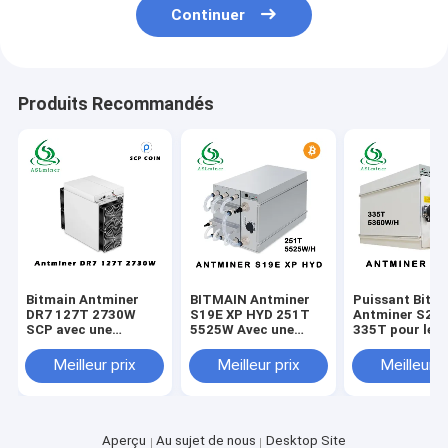
Continuer
Produits Recommandés
Bitmain Antminer
BITMAIN Antminer
Puissant Bitm
DR7 127T 2730W
S19E XP HYD 251T
Antminer S21
SCP avec une
5525W Avec une
335T pour le 
nouvelle pièce
alimentation de 200-
de BTC/BCH Vo
240V
d'entrée CA 20
Meilleur prix
Meilleur prix
Meilleur p
240V
Aperçu
Au sujet de nous
Desktop Site