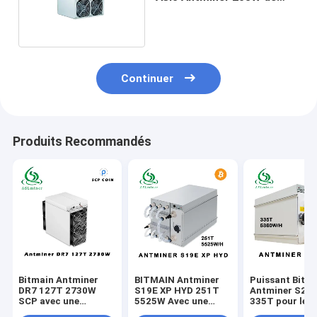
Goldshell KD
Continuer
Produits Recommandés
Bitmain Antminer
BITMAIN Antminer
Puissant Bitm
DR7 127T 2730W
S19E XP HYD 251T
Antminer S21
SCP avec une
5525W Avec une
335T pour le 
nouvelle pièce
alimentation de 200-
de BTC/BCH Vo