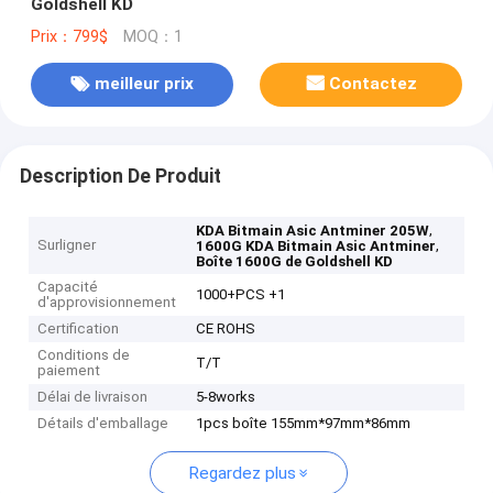
Goldshell KD
Prix：799$
MOQ：1
meilleur prix
Contactez
Description De Produit
,
KDA Bitmain Asic Antminer 205W
Surligner
,
1600G KDA Bitmain Asic Antminer
Boîte 1600G de Goldshell KD
Capacité
1000+PCS +1
d'approvisionnement
Certification
CE ROHS
Conditions de
T/T
paiement
Délai de livraison
5-8works
Détails d'emballage
1pcs boîte 155mm*97mm*86mm
Regardez plus