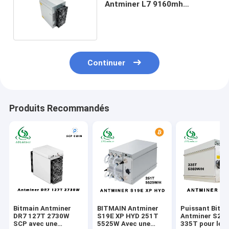
Antminer L7 9160mh
9.16Gh/S 3425W de Scrypt
Continuer
Produits Recommandés
Bitmain Antminer
BITMAIN Antminer
Puissant Bitm
DR7 127T 2730W
S19E XP HYD 251T
Antminer S21
SCP avec une
5525W Avec une
335T pour le 