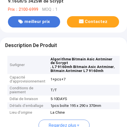
9.16Gh/S 3425W de Scrypt
Prix：2100-6999
MOQ：1
meilleur prix
Contactez
Description De Produit
Algorithme Bitmain Asic Antminer
de Scrypt
Surligner
,
,
L7 9160mh Bitmain Asic Antminer
Bitmain Antminer L7 9160mh
Capacité
1+pcs+7
d'approvisionnement
Conditions de
T/T
paiement
Délai de livraison
5-10DAYS
Détails d'emballage
1pcs boîte 195 x 290 x 370mm
Lieu d'origine
La Chine
Regardez plus